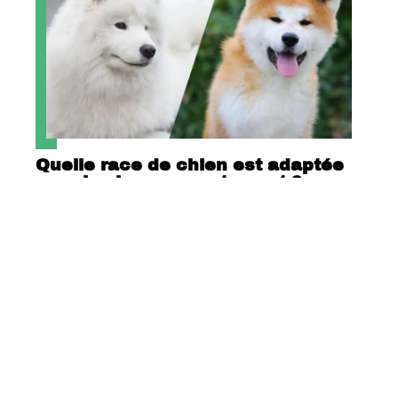
Quelle race de chien est adaptée
pour la vie en appartement ?
Contact
Mentions Légales
Sitemap
© 2025 | adopcje.org