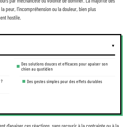
ujours par méchanceté ou volonté de dominer. La majorité des
la peur, l’incompréhension ou la douleur, bien plus
nt hostile.
Des solutions douces et efficaces pour apaiser son
chien au quotidien
 ?
Des gestes simples pour des effets durables
nt d’apaiser ces réactions, sans recourir à la contrainte ou à la