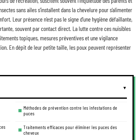
ours de récréation, suscitent souvent l’inquiétude des parents et
nsectes sans ailes s’installent dans la chevelure pour s’alimenter
rt. Leur présence n’est pas le signe d’une hygiène défaillante,
rtante, souvent par contact direct. La lutte contre ces nuisibles
itements topiques, mesures préventives et une vigilance
tion. En dépit de leur petite taille, les poux peuvent représenter
Méthodes de prévention contre les infestations de
puces
ces
Traitements efficaces pour éliminer les puces des
cheveux